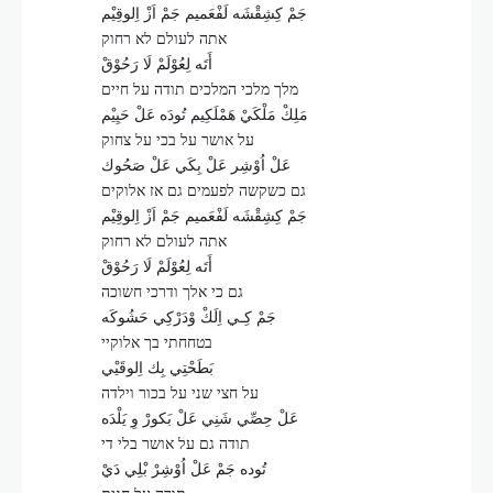
جَمْ كِشِقْشَه لَفْعَميم جَمْ اَزْ اِلوقِيْم
אתה לעולם לא רחוק
أَتَه لِعُوْلَمْ لَا رَحُوْقْ
מלך מלכי המלכים תודה על חיים
مَلِكْ مَلْكَيْ هَمْلَكِيم تُودَه عَلْ حَيِيْم
על אושר על בכי על צחוק
عَلْ اُوْشِر عَلْ بِكَي عَلْ صَحُوك
גם כשקשה לפעמים גם אז אלוקים
جَمْ كِشِقْشَه لَفْعَميم جَمْ اَزْ اِلوقِيْم
אתה לעולם לא רחוק
أَتَه لِعُوْلَمْ لَا رَحُوْقْ
גם כי אלך ודרכי חשוכה
جَمْ كِـي اِلَكْ وْدَرْكِي حَشُوكَه
בטחחתי בך אלוקיי
بَطَحْتِي بِك اِلوقَيْي
על חצי שני על בכור וילדה
عَلْ حِصِّي شَنِي عَلْ بَكورْ وِ يَلْدَه
תודה גם על אושר בלי די
تُوده جَمْ عَلْ اُوْشِرْ بْلِي دَيْ