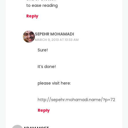
to ease reading
Reply
SEPEHR MOHAMADI
MARCH 9, 2013 AT 10:33 AM
Sure!
It’s done!
please visit here:
http://sepehr.mohamadi.name/?p=72
Reply