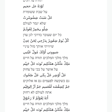
תודה על חגים
تُوْدَهْ عل حجيم
על שבת ששומרת
عَلْ شَبَتْ شِشُومْرِتْ
שלא יגמר לעולם
شِلُو يـِجَمِرْ لِعُولَـمْ
כל יום שעובר בדרכי לגן עדן
كُلْ يُومْ شِعُوبِرْ بِدَرْحِي لِجَنْ عِدِنْ
שיוויתי אותך מול עיניי
شيووتي اُوْتْكَ مُولْ عَيْنَيي
מלך מלכי המלכים תודה על חיים
مَلِكْ مَلْكَيْ همْلَكِيم تُودَه عَلْ حَيِيْم
על אושר על בכי על צחוק
عَلْ اُوْشِر عَلْ بِكَي عَلْ صْحُوك
גם כשקשה לפעמים גם אז אלוקים
جَمْ كِشِقْشَه لَفْعَميم جَمْ اَزْ اِلوقِيْم
אתה לעולם לא רחוק
أَتَهْ لِعُوْلَمْ لَا رَحُوْقْ
מלך מלכי המלכים תודה על חיים
مَلِكْ مَلْكَيْ هَمْلَكِيم تُودَه عَلْ حَيِيْم