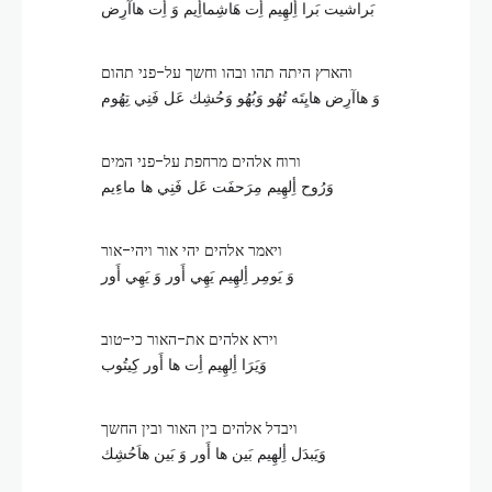
بَراشيت بَرا أِلهِيم أِت هَاشِماأِيم وَ أِت هاآرِض
והארץ היתה תהו ובהו וחשך על-פני תהום
وَ هاآرِض هايِتَه تُهُو وَبُهُو وَحُشِك عَل فَنِي تِهُوم
ורוח אלהים מרחפת על-פני המים
وَرُوح أِلهِيم مِرَحفَت عَل فَنِي ها ماءِيم
ויאמר אלהים יהי אור ויהי-אור
وَ يَومِر أِلهِيم يَهِي أَور وَ يَهِي أَور
וירא אלהים את-האור כי-טוב
وَيَرَا أِلهِيم أِت ها أَور كِيتُوب
ויבדל אלהים בין האור ובין החשך
وَيَبدَل أِلهِيم بَين ها أَور وَ بَين هاَحُشِك