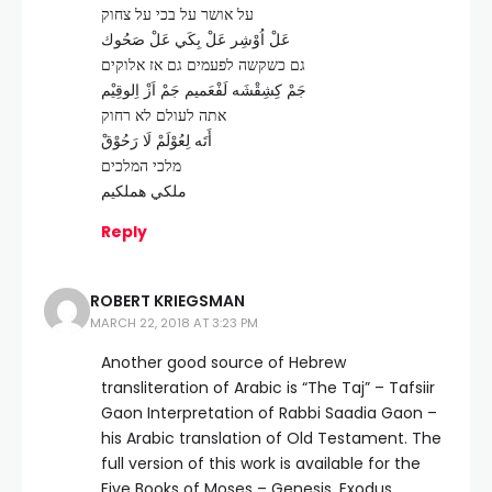
על אושר על בכי על צחוק
عَلْ اُوْشِر عَلْ بِكَي عَلْ صَحُوك
גם כשקשה לפעמים גם אז אלוקים
جَمْ كِشِقْشَه لَفْعَميم جَمْ اَزْ اِلوقِيْم
אתה לעולם לא רחוק
أَتَه لِعُوْلَمْ لَا رَحُوْقْ
מלכי המלכים
ملكي هملكيم
Reply
ROBERT KRIEGSMAN
MARCH 22, 2018 AT 3:23 PM
Another good source of Hebrew
transliteration of Arabic is “The Taj” – Tafsiir
Gaon Interpretation of Rabbi Saadia Gaon –
his Arabic translation of Old Testament. The
full version of this work is available for the
Five Books of Moses – Genesis, Exodus,