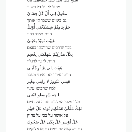
מחול לי על כל פשעי
مَخُولْ لِـي أَلْ كُلْ فِشَايْ
גם בימים ששכחתי אותך
جَمْ بِيَامِيْمْ شِشَكَحْتي أُوْتَكْ
היית תמיד בחיי
هَيِيْتَ تَمِيْدْ بِحَيَـيْ
בכל הדרכים שהלכתי בעצם
بِكُلْ هدْرَكِيْمْ شَهلَكتي بِعْصِم
היית לי נר לרגליי
هَيِيْتَ لِـي نِرْ لَرِجْلَيَـي
הייתי עיוור לא ראיתי מעבר
هَيِيتي عَيُوورْ لا رَايِتي مِعْبِر
למה שהביטו עיניי
لِـمَه شَهبيطو عَيْنَيي
מלך מלכי המלכים תודה על חיים
مَلِكْ مَلْكَيْ هَمْلَكِيم تُودَه عَلْ حَيِيْم
על אושר על בכי על צחוק
عَلْ اُوْشِر عَلْ بِكَي عَلْ صَحُوك
גם כשקשה לפעמים גם אז אלוקים