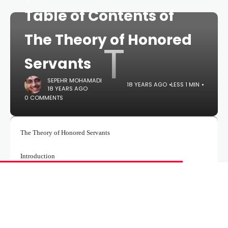
Table of Contents of
The Theory of Honored
T
Servants
SEPEHR MOHAMADI
18 YEARS AGO
LESS 1 MIN
18 YEARS AGO
0 COMMENTS
The Theory of Honored Servants
Introduction
First Person Plural Pronoun in Qur’an
What jobs associated to FPPP in Qur’an?
The Creation of Human being
The Creation of Angels
The Creation of Heavens and the Earth
Fall of Tortures